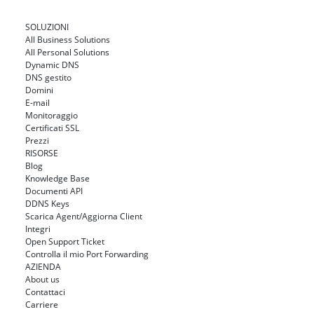
SOLUZIONI
All Business Solutions
All Personal Solutions
Dynamic DNS
DNS gestito
Domini
E-mail
Monitoraggio
Certificati SSL
Prezzi
RISORSE
Blog
Knowledge Base
Documenti API
DDNS Keys
Scarica Agent/Aggiorna Client
Integri
Open Support Ticket
Controlla il mio Port Forwarding
AZIENDA
About us
Contattaci
Carriere