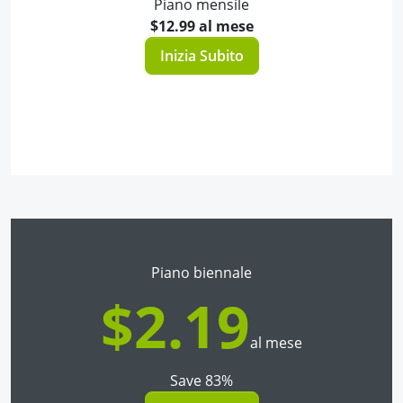
Piano mensile
$12.99 al mese
Inizia Subito
Piano biennale
$2.19
al mese
Save 83%