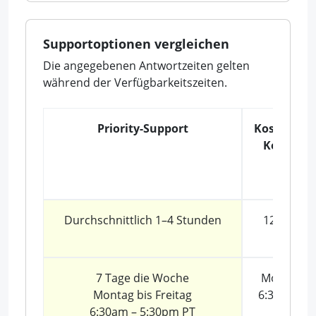
Supportoptionen vergleichen
Die angegebenen Antwortzeiten gelten
während der Verfügbarkeitszeiten.
Priority-Support
Kostenpfli
Kontosup
Durchschnittlich 1–4 Stunden
12–24 St
7 Tage die Woche
Montag–Fr
Montag bis Freitag
6:30am – 
6:30am – 5:30pm PT
PT