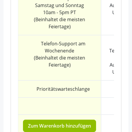
Samstag und Sonntag
Ausgeno
10am - 5pm PT
US-Feier
(Beinhaltet die meisten
Feiertage)
Telefon-Support am
Wochenende
Telefonsu
(Beinhaltet die meisten
(Mo.–Fr
Feiertage)
Ausgeno
US-Feier
Prioritätswarteschlange
Zum Warenkorb hinzufügen