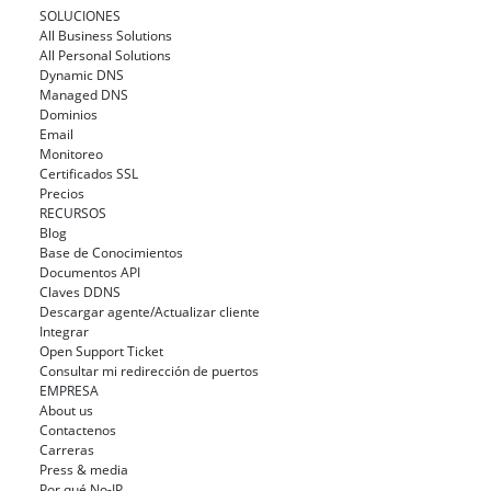
SOLUCIONES
All Business Solutions
All Personal Solutions
Dynamic DNS
Managed DNS
Dominios
Email
Monitoreo
Certificados SSL
Precios
RECURSOS
Blog
Base de Conocimientos
Documentos API
Claves DDNS
Descargar agente/Actualizar cliente
Integrar
Open Support Ticket
Consultar mi redirección de puertos
EMPRESA
About us
Contactenos
Carreras
Press & media
Por qué No-IP